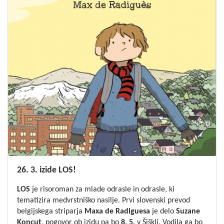
26. 3. izide LOS!
LOS
je risoroman za mlade odrasle in odrasle, ki
tematizira medvrstniško nasilje. Prvi slovenski prevod
belgijskega striparja
Maxa de Radiguesa
je delo
Suzane
Koncut
, pogovor ob izidu pa bo
8. 5.
v Šiškli. Vodila ga bo