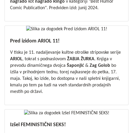
nagrado
kot
nagrado
Ringo
v kategoriji "Best Humor
Comic Publication"
. Predviden izid: junij 2024.
Pred izidom ARIOL 11!
V tisku je 11. nadaljevanje kultne otroške stripovske serije
ARIOL
, tokrat s podnaslovom
ŽABJA
ŽURKA
. Knjiga v
prevodu dinamičnega dvojca
Šaponjić
&
Zag
Golob
bo
izšla v prihodnjem tednu, torej najkasneje do petka, 17.
maja. Takoj, ko izide, bo dostopna v naši spletni knjigarni,
kmalu po tem pa tudi na vseh standardnih prodajnih
mestih po državi.
Izšel FEMINISTIČNI SEKS!