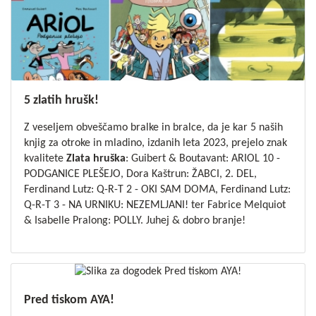
5 zlatih hrušk!
Z veseljem obveščamo bralke in bralce, da je kar 5 naših
knjig za otroke in mladino, izdanih leta 2023, prejelo znak
kvalitete
Zlata hruška
:
Guibert & Boutavant:
ARIOL 10 -
PODGANICE PLEŠEJO
,
Dora Kaštrun:
ŽABCI, 2. DEL
,
Ferdinand Lutz:
Q-R-T 2 - OKI SAM DOMA
,
Ferdinand Lutz:
Q-R-T 3 - NA URNIKU: NEZEMLJANI!
ter
Fabrice Melquiot
& Isabelle Pralong:
POLLY
. Juhej & dobro branje!
Pred tiskom AYA!