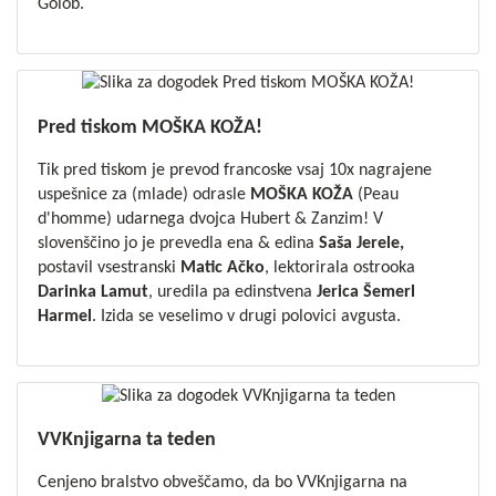
Golob.
Pred tiskom MOŠKA KOŽA!
Tik pred tiskom je prevod francoske vsaj 10x nagrajene
uspešnice za (mlade) odrasle
MOŠKA KOŽA
(Peau
d'homme) udarnega dvojca Hubert & Zanzim! V
slovenščino jo je prevedla ena & edina
Saša Jerele,
postavil vsestranski
Matic Ačko
, lektorirala ostrooka
Darinka Lamut
, uredila pa edinstvena
Jerica Šemerl
Harmel
. Izida se veselimo v drugi polovici avgusta.
VVKnjigarna ta teden
Cenjeno bralstvo obveščamo, da bo VVKnjigarna na