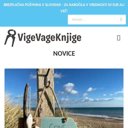
BREZPLAČNA POŠTNINA V SLOVENIJI – ZA NAROČILA V VREDNOSTI 50 EUR ALI
VEČ!
NOVICE