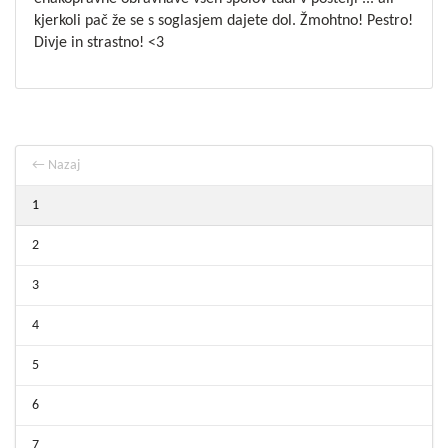
kjerkoli pač že se s soglasjem dajete dol. Žmohtno! Pestro!
Divje in strastno! <3
← Nazaj
1
2
3
4
5
6
7