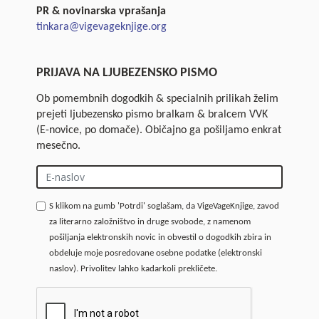
PR & novinarska vprašanja
tinkara@vigevageknjige.org
PRIJAVA NA LJUBEZENSKO PISMO
Ob pomembnih dogodkih & specialnih prilikah želim
prejeti ljubezensko pismo bralkam & bralcem VVK
(E-novice, po domače). Običajno ga pošiljamo enkrat
mesečno.
S klikom na gumb 'Potrdi' soglašam, da VigeVageKnjige, zavod
za literarno založništvo in druge svobode, z namenom
pošiljanja elektronskih novic in obvestil o dogodkih zbira in
obdeluje moje posredovane osebne podatke (elektronski
naslov). Privolitev lahko kadarkoli prekličete.