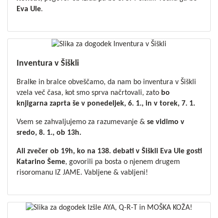
Eva
Ule
.
Inventura v Šiškli
Bralke in bralce obveščamo, da nam bo inventura v Šiškli
vzela več časa, kot smo sprva načrtovali, zato
bo
knjigarna zaprta še v ponedeljek, 6. 1., in v torek, 7. 1.
Vsem se zahvaljujemo za razumevanje &
se vidimo v
sredo, 8. 1., ob 13h.
Ali zvečer ob 19h, ko na 138. debati v Šiškli Eva Ule gosti
Katarino Šeme
, govorili pa bosta o njenem drugem
risoromanu IZ JAME. Vabljene & vabljeni!