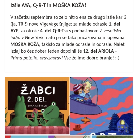
Izšle AYA, Q-R-T in MOŠKA KOŽA!
V začetku septembra so zelo hitro ena za drugo izšle kar 3
(ja, TRI!) nove VigeVageKnjige: za mlade odrasle
1. del
AYE
, za otroke
4. del Q-R-T-a
s podnaslovom
Z vesoljsko
ladjo v New York
, nato pa še tako pričakovana in opevana
MOŠKA KOŽA
, takisto za mlade odrasle in odrasle. Nalet
izdaj bo čez dober teden dopolnil še
12. del ARIOLA
-
Prima petelin, pravzaprav!
Vse želimo dobro branje! :-)