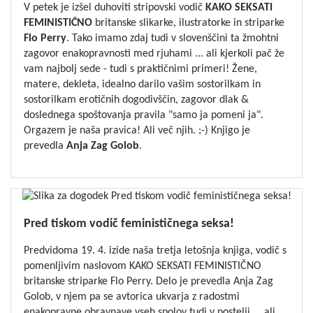
V petek je izšel duhoviti stripovski vodič
KAKO SEKSATI
FEMINISTIČNO
britanske slikarke, ilustratorke in striparke
Flo
Perry
. Tako imamo zdaj tudi v slovenščini ta žmohtni
zagovor enakopravnosti med rjuhami ... ali kjerkoli pač že
vam najbolj sede - tudi s praktičnimi primeri! Žene,
matere, dekleta, idealno darilo vašim sostorilkam in
sostorilkam erotičnih dogodivščin, zagovor dlak &
doslednega spoštovanja pravila "samo ja pomeni ja".
Orgazem je naša pravica! Ali več njih. ;-) Knjigo je
prevedla
Anja
Zag
Golob
.
Pred tiskom vodič feminističnega seksa!
Predvidoma 19. 4. izide naša tretja letošnja knjiga, vodič s
pomenljivim naslovom KAKO SEKSATI FEMINISTIČNO
britanske striparke Flo Perry. Delo je prevedla Anja Zag
Golob, v njem pa se avtorica ukvarja z radostmi
enakopravne obravnave vseh spolov tudi v postelji ... ali