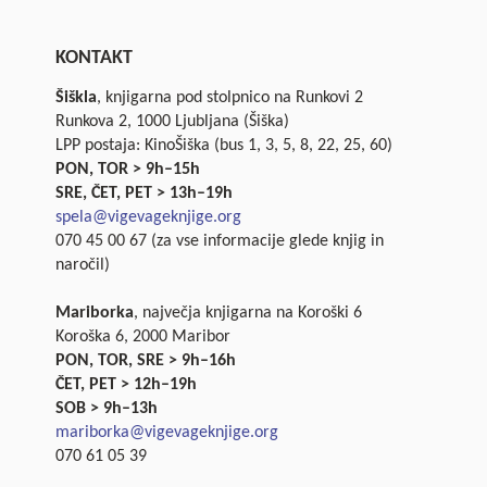
KONTAKT
Šiškla
, knjigarna pod stolpnico na Runkovi 2
Runkova 2, 1000 Ljubljana (Šiška)
LPP postaja: KinoŠiška (bus 1, 3, 5, 8, 22, 25, 60)
PON, TOR > 9h–15h
SRE, ČET, PET > 13h–19h
spela@vigevageknjige.org
070 45 00 67 (za vse informacije glede knjig in
naročil)
Mariborka
, največja knjigarna na Koroški 6
Koroška 6, 2000 Maribor
PON, TOR, SRE > 9h–16h
ČET, PET > 12h–19h
SOB > 9h–13h
mariborka@vigevageknjige.org
070 61 05 39