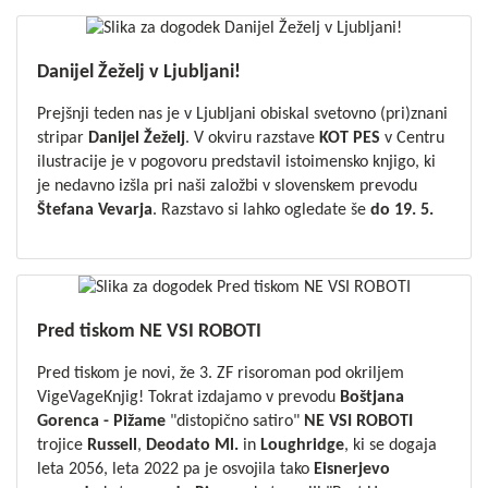
Danijel Žeželj v Ljubljani!
Prejšnji teden nas je v Ljubljani obiskal svetovno (pri)znani
stripar
Danijel
Žeželj
. V okviru razstave
KOT
PES
v Centru
ilustracije je v pogovoru predstavil
istoimensko knjigo
, ki
je nedavno izšla pri naši založbi v slovenskem prevodu
Štefana
Vevarja
. Razstavo si lahko ogledate še
do 19. 5.
Pred tiskom NE VSI ROBOTI
Pred tiskom je novi, že 3. ZF risoroman pod okriljem
VigeVageKnjig! Tokrat izdajamo v prevodu
Boštjana
Gorenca - Pižame
"distopično satiro"
NE VSI ROBOTI
trojice
Russell
,
Deodato Ml.
in
Loughridge
, ki se dogaja
leta 2056, leta 2022 pa je osvojila tako
Eisnerjevo