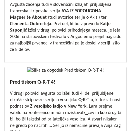
Avgusta začenja tudi v slovenščini izhajati priljubljena
francoska stripovska serija
AYA IZ YOPOUGONA
Maguerite Abouet
(tudi avtorice serije o
Akisi
) ter
Clementa Oubrerieja
. Prvi del, ki bo v prevodu
Katje
Šaponjić
izšel v drugi polovici prihodnjega meseca, je leta
2006 na stripovskem festivalu v Angoulemu prejel nagrado
za najboljši prvenec, v francoščini pa je doslej v seriji izšlo
že 8 delov.
Pred tiskom Q-R-T 4!
V drugi polovici avgusta bo izšel tudi 4. del priljubljene
otroške stripovske serije o vesoljčku
Q-R-T
-u, ki tokrat nosi
podnaslov
Z vesoljsko ladjo v New York
. Lara prejme
vabilo na konferenco mladih raziskovalk_cev in kdo drug bi
bil boljši takstist od prijateljčka vesoljca! A stvari nikakor
ne gredo po načrtih ... Serijo iz nemščine prevaja Anja Zag