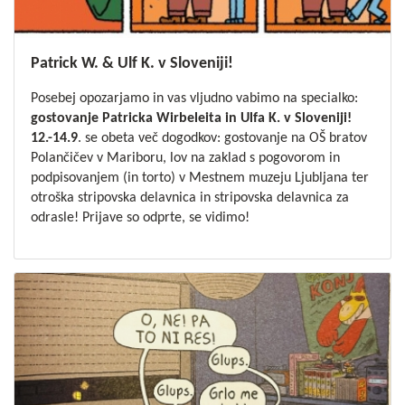
Patrick W. & Ulf K. v Sloveniji!
Posebej opozarjamo in vas vljudno vabimo na specialko:
gostovanje Patricka Wirbeleita in Ulfa K. v Sloveniji!
12.-14.9
. se obeta več dogodkov: gostovanje na OŠ bratov
Polančičev v Mariboru, l
ov na zaklad s pogovorom in
podpisovanjem (in torto) v Mestnem muzeju Ljubljana
ter
otroška stripovska delavnica
in
stripovska delavnica za
odrasle
! Prijave so odprte, se vidimo!