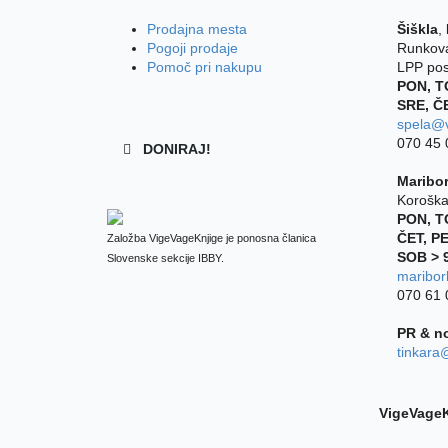
Prodajna mesta
Šiškla
,
Pogoji prodaje
Runkova
Pomoč pri nakupu
LPP post
PON, T
SRE, Č
spela@v
070 45 0
DONIRAJ!
Maribo
Koroška
PON, T
ČET, P
Založba VigeVageKnjige je ponosna članica
SOB > 
Slovenske sekcije IBBY.
maribor
070 61 
PR & n
tinkara
VigeVageK