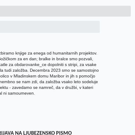
zbiramo knjige za enega od humanitarnih projektov.
ožičkom za en dan; bralke in bralce smo pozvali,
tle za obdarovanke_ce dopolniti s stripi, za vsake
odala tudi založba. Decembra 2023 smo se samostojno
ko polico v Mladinskem domu Maribor in jih s pomočjo
Pomembno se nam zdi, da založba vsako leto sodeluje
ektu - zavedamo se namreč, da v družbi, v kateri
žal ni samoumeven.
RIJAVA NA LJUBEZENSKO PISMO