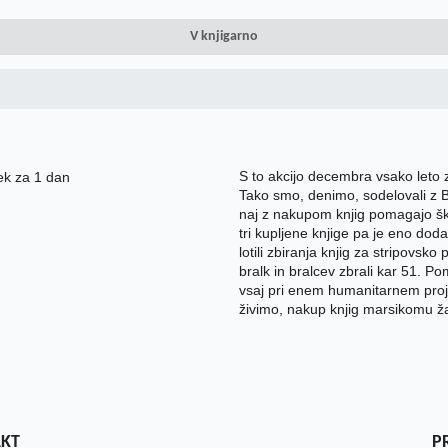
V knjigarno
S to akcijo decembra vsako leto 
Tako smo, denimo, sodelovali z B
naj z nakupom knjig pomagajo ška
tri kupljene knjige pa je eno d
lotili zbiranja knjig za stripovs
bralk in bralcev zbrali kar 51. 
vsaj pri enem humanitarnem proj
živimo, nakup knjig marsikomu 
KT
P