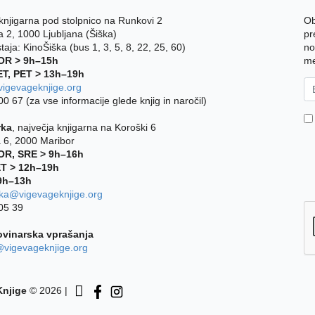
 knjigarna pod stolpnico na Runkovi 2
Ob
 2, 1000 Ljubljana (Šiška)
pr
aja: KinoŠiška (bus 1, 3, 5, 8, 22, 25, 60)
no
OR > 9h–15h
me
ET, PET > 13h–19h
igevageknjige.org
0 67 (za vse informacije glede knjig in naročil)
rka
, največja knjigarna na Koroški 6
 6, 2000 Maribor
OR, SRE > 9h–16h
ET > 12h–19h
9h–13h
ka@vigevageknjige.org
05 39
ovinarska vprašanja
@vigevageknjige.org
njige
© 2026 |