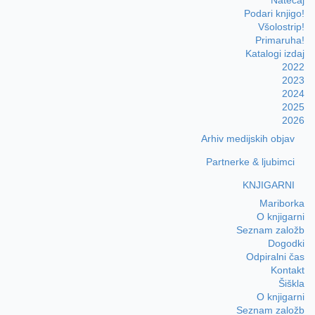
Natečaj
Podari knjigo!
Všolostrip!
Primaruha!
Katalogi izdaj
2022
2023
2024
2025
2026
Arhiv medijskih objav
Partnerke & ljubimci
KNJIGARNI
Mariborka
O knjigarni
Seznam založb
Dogodki
Odpiralni čas
Kontakt
Šiškla
O knjigarni
Seznam založb