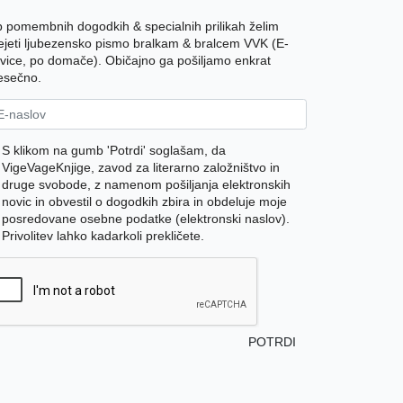
 pomembnih dogodkih & specialnih prilikah želim
ejeti ljubezensko pismo bralkam & bralcem VVK (E-
vice, po domače). Običajno ga pošiljamo enkrat
sečno.
S klikom na gumb 'Potrdi' soglašam, da
VigeVageKnjige, zavod za literarno založništvo in
druge svobode, z namenom pošiljanja elektronskih
novic in obvestil o dogodkih zbira in obdeluje moje
posredovane osebne podatke (elektronski naslov).
Privolitev lahko kadarkoli prekličete.
POTRDI