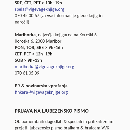
SRE, ČET, PET > 13h–19h
spela@vigevageknjige.org
070 45 00 67 (za vse informacije glede knjig in
naročil)
Mariborka
, največja knjigarna na Koroški 6
Koroška 6, 2000 Maribor
PON, TOR, SRE > 9h–16h
ČET, PET > 12h–19h
SOB > 9h–13h
mariborka@vigevageknjige.org
070 61 05 39
PR & novinarska vprašanja
tinkara@vigevageknjige.org
PRIJAVA NA LJUBEZENSKO PISMO
Ob pomembnih dogodkih & specialnih prilikah želim
prejeti ljubezensko pismo bralkam & bralcem VVK