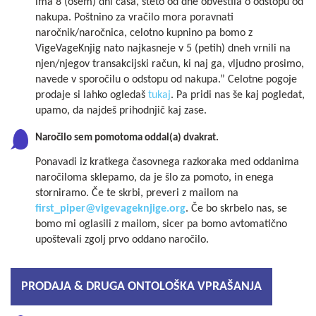
ima 8 (osem) dni časa, šteto od dne obvestila o odstopu od
nakupa. Poštnino za vračilo mora poravnati
naročnik/naročnica, celotno kupnino pa bomo z
VigeVageKnjig nato najkasneje v 5 (petih) dneh vrnili na
njen/njegov transakcijski račun, ki naj ga, vljudno prosimo,
navede v sporočilu o odstopu od nakupa.” Celotne pogoje
prodaje si lahko ogledaš
tukaj
. Pa pridi nas še kaj pogledat,
upamo, da najdeš prihodnjič kaj zase.
Naročilo sem pomotoma oddal(a) dvakrat.
Ponavadi iz kratkega časovnega razkoraka med oddanima
naročiloma sklepamo, da je šlo za pomoto, in enega
storniramo. Če te skrbi, preveri z mailom na
first_piper@vigevageknjige.org
. Če bo skrbelo nas, se
bomo mi oglasili z mailom, sicer pa bomo avtomatično
upoštevali zgolj prvo oddano naročilo.
PRODAJA & DRUGA ONTOLOŠKA VPRAŠANJA