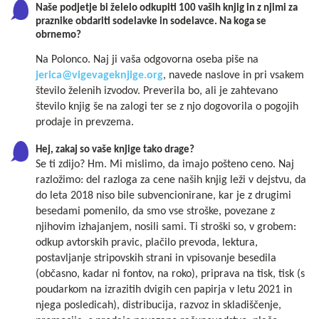
Naše podjetje bi želelo odkupiti 100 vaših knjig in z njimi za
praznike obdariti sodelavke in sodelavce. Na koga se
obrnemo?
Na Polonco. Naj ji vaša odgovorna oseba piše na
jerica@vigevageknjige.org
, navede naslove in pri vsakem
število želenih izvodov. Preverila bo, ali je zahtevano
število knjig še na zalogi ter se z njo dogovorila o pogojih
prodaje in prevzema.
Hej, zakaj so vaše knjige tako drage?
Se ti zdijo? Hm. Mi mislimo, da imajo pošteno ceno. Naj
razložimo: del razloga za cene naših knjig leži v dejstvu, da
do leta 2018 niso bile subvencionirane, kar je z drugimi
besedami pomenilo, da smo vse stroške, povezane z
njihovim izhajanjem, nosili sami. Ti stroški so, v grobem:
odkup avtorskih pravic, plačilo prevoda, lektura,
postavljanje stripovskih strani in vpisovanje besedila
(občasno, kadar ni fontov, na roko), priprava na tisk, tisk (s
poudarkom na izrazitih dvigih cen papirja v letu 2021 in
njega posledicah), distribucija, razvoz in skladiščenje,