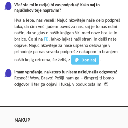
Všeč ste mi in rad(a) bi vas podprl(a)! Kako naj to
najučinkoviteje napravim?
Hvala lepa, nas veseli! Najučinkoviteje naše delo podpreš
tako, da čim več ljudem poveš za nas, saj je to naš edini
način, da se glas o naših knjigah širi med nove bralke in
bralce. Če si na
FB
, lahko lajkaš naši strani in deliš naše
objave. Najučinkoviteje za naše uspešno delovanje v
prihodnje pa nas seveda podpreš z nakupom in branjem
Doniraj
naših knjig oziroma, če želiš, z
.
Imam vprašanje, na katero tu nisem našel/našla odgovora!
Resno?! Wow. Bravo! Pošlji nam ga – čimprej ti bomo
odgovorili ter ga objavili tukaj, v poduk ostalim. 😉
NAKUP