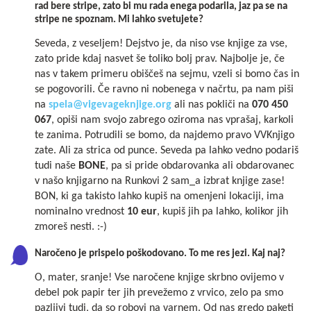
rad bere stripe, zato bi mu rada enega podarila, jaz pa se na
stripe ne spoznam. Mi lahko svetujete?
Seveda, z veseljem! Dejstvo je, da niso vse knjige za vse,
zato pride kdaj nasvet še toliko bolj prav. Najbolje je, če
nas v takem primeru obiščeš na sejmu, vzeli si bomo čas in
se pogovorili. Če ravno ni nobenega v načrtu, pa nam piši
na
spela@vigevageknjige.org
ali nas pokliči na
070 450
067
, opiši nam svojo zabrego oziroma nas vprašaj, karkoli
te zanima. Potrudili se bomo, da najdemo pravo VVKnjigo
zate. Ali za strica od punce. Seveda pa lahko vedno podariš
tudi naše
BONE
, pa si pride obdarovanka ali obdarovanec
v našo knjigarno na Runkovi 2 sam_a izbrat knjige zase!
BON, ki ga takisto lahko kupiš na omenjeni lokaciji, ima
nominalno vrednost
10 eur
, kupiš jih pa lahko, kolikor jih
zmoreš nesti. :-)
Naročeno je prispelo poškodovano. To me res jezi. Kaj naj?
O, mater, sranje! Vse naročene knjige skrbno ovijemo v
debel pok papir ter jih prevežemo z vrvico, zelo pa smo
pazljivi tudi, da so robovi na varnem. Od nas gredo paketi