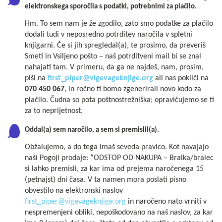
elektronskega sporočila s podatki, potrebnimi za plačilo.
Hm. To sem nam je že zgodilo, zato smo podatke za plačilo
dodali tudi v neposredno potrditev naročila v spletni
knjigarni. Če si jih spregledal(a), te prosimo, da preveriš
Smeti in Vsiljeno pošto – naš potrditveni mail bi se znal
nahajati tam. V primeru, da ga ne najdeš, nam, prosim,
piši na
first_piper@vigevageknjige.org
ali nas pokliči na
070 450 067
, in ročno ti bomo zgenerirali novo kodo za
plačilo. Čudna so pota poštnostrežniška; opravičujemo se ti
za to neprijetnost.
Oddal(a) sem naročilo, a sem si premislil(a).
Obžalujemo, a do tega imaš seveda pravico. Kot navajajo
naši Pogoji prodaje: “ODSTOP OD NAKUPA – Bralka/bralec
si lahko premisli, za kar ima od prejema naročenega 15
(petnajst) dni časa. V ta namen mora poslati pisno
obvestilo na elektronski naslov
first_piper@vigevageknjige.org
in naročeno nato vrniti v
nespremenjeni obliki, nepoškodovano na naš naslov, za kar