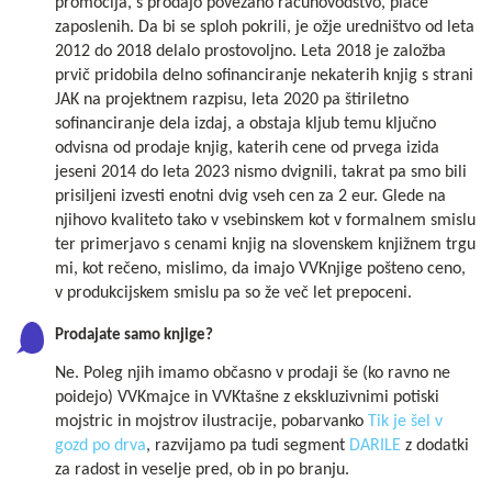
promocija, s prodajo povezano računovodstvo, plače
zaposlenih. Da bi se sploh pokrili, je ožje uredništvo od leta
2012 do 2018 delalo prostovoljno. Leta 2018 je založba
prvič pridobila delno sofinanciranje nekaterih knjig s strani
JAK na projektnem razpisu, leta 2020 pa štiriletno
sofinanciranje dela izdaj, a obstaja kljub temu ključno
odvisna od prodaje knjig, katerih cene od prvega izida
jeseni 2014 do leta 2023 nismo dvignili, takrat pa smo bili
prisiljeni izvesti enotni dvig vseh cen za 2 eur. Glede na
njihovo kvaliteto tako v vsebinskem kot v formalnem smislu
ter primerjavo s cenami knjig na slovenskem knjižnem trgu
mi, kot rečeno, mislimo, da imajo VVKnjige pošteno ceno,
v produkcijskem smislu pa so že več let prepoceni.
Prodajate samo knjige?
Ne. Poleg njih imamo občasno v prodaji še (ko ravno ne
poidejo) VVKmajce in VVKtašne z ekskluzivnimi potiski
mojstric in mojstrov ilustracije, pobarvanko
Tik je šel v
gozd po drva
, razvijamo pa tudi segment
DARILE
z dodatki
za radost in veselje pred, ob in po branju.