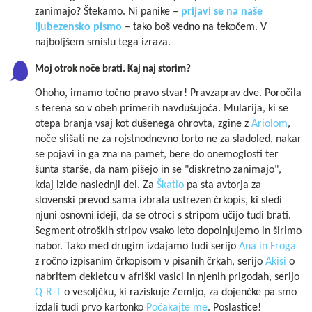
zanimajo? Štekamo. Ni panike –
prijavi se na naše
ljubezensko pismo
– tako boš vedno na tekočem. V
najboljšem smislu tega izraza.
Moj otrok noče brati. Kaj naj storim?
Ohoho, imamo točno pravo stvar! Pravzaprav dve. Poročila
s terena so v obeh primerih navdušujoča. Mularija, ki se
otepa branja vsaj kot dušenega ohrovta, zgine z
Ariolom
,
noče slišati ne za rojstnodnevno torto ne za sladoled, nakar
se pojavi in ga zna na pamet, bere do onemoglosti ter
šunta starše, da nam pišejo in se "diskretno zanimajo",
kdaj izide naslednji del. Za
Škatlo
pa sta avtorja za
slovenski prevod sama izbrala ustrezen črkopis, ki sledi
njuni osnovni ideji, da se otroci s stripom učijo tudi brati.
Segment otroških stripov vsako leto dopolnjujemo in širimo
nabor. Tako med drugim izdajamo tudi serijo
Ana in Froga
z ročno izpisanim črkopisom v pisanih črkah, serijo
Akisi
o
nabritem dekletcu v afriški vasici in njenih prigodah, serijo
Q-R-T
o vesoljčku, ki raziskuje Zemljo, za dojenčke pa smo
izdali tudi prvo kartonko
Počakajte me
. Poslastice!