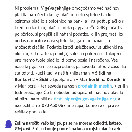
Ni problema. VigeVageKnjige omogočamo več načinov
plačila naročenih knjig: plačilo preko spletne banke
oziroma plačilo s položnico na banki ali na pošti, plačilo s
kreditno kartico, plačilo preko paypala. Če želiš plačati s
položnico, si prepiši ali natisni podatke, ki jih prejmeš, ko
oddaš naročilo v naši spletni knjigarni in označiš to
možnost plačila. Podatke izroči uslužbencu/uslužbenki na
okencu, ki bo zate izpolnil(a) splošno položnico. Takoj ko
prejmemo tvoje plačilo, ti bomo poslali naročeno. Vse
naše knjige, ki niso razprodane, pa seveda lahko v času, ko
sta odprti, kupiš tudi v naših knjigarnah: v
Šiškli na
Runkovi 2 v Šiški
v Ljubljani ali v
Mariborki na Koroški 6
v Mariboru – ter seveda na vseh
prodajnih mestih
, kjer jih
tudi prodajajo. Če ti nobeden od opisanih načinov plačila
ni blizu, nam piši na
first_piper@vigevageknjige.org
ali
nas pokliči na
070 450 067
, in skupaj bomo našli pravo
rešitev prav zate.
Želim naročiti vašo knjigo, pa se ne morem odločiti, katero.
Glej tudi:
Stric od moje punce ima kmalu rojstni dan in zelo