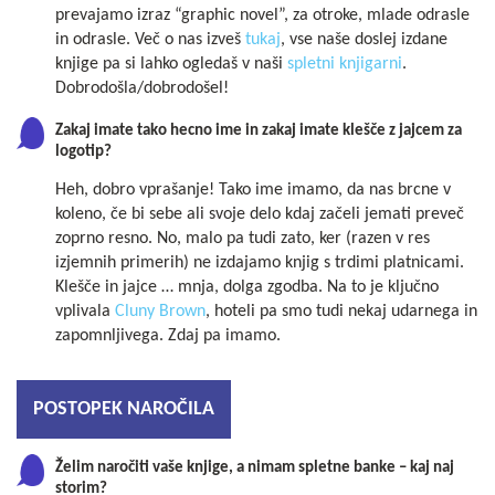
prevajamo izraz “graphic novel”, za otroke, mlade odrasle
in odrasle. Več o nas izveš
tukaj
, vse naše doslej izdane
knjige pa si lahko ogledaš v naši
spletni knjigarni
.
Dobrodošla/dobrodošel!
Zakaj imate tako hecno ime in zakaj imate klešče z jajcem za
logotip?
Heh, dobro vprašanje! Tako ime imamo, da nas brcne v
koleno, če bi sebe ali svoje delo kdaj začeli jemati preveč
zoprno resno. No, malo pa tudi zato, ker (razen v res
izjemnih primerih) ne izdajamo knjig s trdimi platnicami.
Klešče in jajce … mnja, dolga zgodba. Na to je ključno
vplivala
Cluny Brown
, hoteli pa smo tudi nekaj udarnega in
zapomnljivega. Zdaj pa imamo.
POSTOPEK NAROČILA
Želim naročiti vaše knjige, a nimam spletne banke – kaj naj
storim?