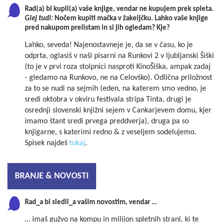
Rad(a) bi kupil(a) vaše knjige, vendar ne kupujem prek spleta.
Glej tudi:
Nočem kupiti mačka v žakeljčku. Lahko vaše knjige
pred nakupom prelistam in si jih ogledam? Kje?
Lahko, seveda! Najenostavneje je, da se v času, ko je
odprta, oglasiš v naši pisarni na Runkovi 2 v ljubljanski Šiški
(to je v prvi roza stolpnici nasproti KinoŠiška, ampak zadaj
- gledamo na Runkovo, ne na Celovško). Odlična priložnost
za to se nudi na sejmih (eden, na katerem smo vedno, je
sredi oktobra v okviru festivala stripa Tinta, drugi je
osrednji slovenski knjižni sejem v Cankarjevem domu, kjer
imamo štant sredi prvega preddverja), druga pa so
knjigarne, s katerimi redno & z veseljem sodelujemo.
Spisek najdeš
tukaj
.
BRANJE & NOVOSTI
Rad_a bi sledil_a vašim novostim, vendar …
… imaš gužvo na kompu in milijon spletnih strani, ki te