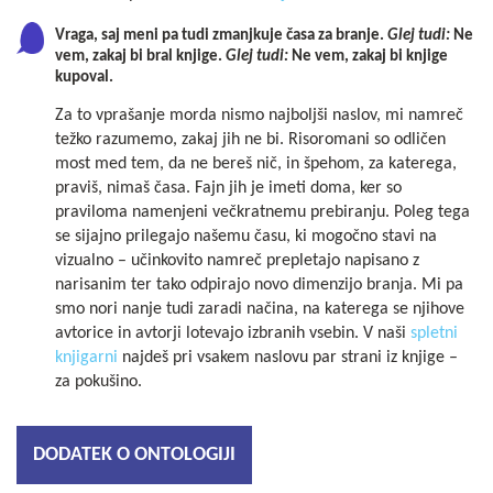
Vraga, saj meni pa tudi zmanjkuje časa za branje.
Glej tudi:
Ne
vem, zakaj bi bral knjige.
Glej tudi:
Ne vem, zakaj bi knjige
kupoval.
Za to vprašanje morda nismo najboljši naslov, mi namreč
težko razumemo, zakaj jih ne bi. Risoromani so odličen
most med tem, da ne bereš nič, in špehom, za katerega,
praviš, nimaš časa. Fajn jih je imeti doma, ker so
praviloma namenjeni večkratnemu prebiranju. Poleg tega
se sijajno prilegajo našemu času, ki mogočno stavi na
vizualno – učinkovito namreč prepletajo napisano z
narisanim ter tako odpirajo novo dimenzijo branja. Mi pa
smo nori nanje tudi zaradi načina, na katerega se njihove
avtorice in avtorji lotevajo izbranih vsebin. V naši
spletni
knjigarni
najdeš pri vsakem naslovu par strani iz knjige –
za pokušino.
DODATEK O ONTOLOGIJI