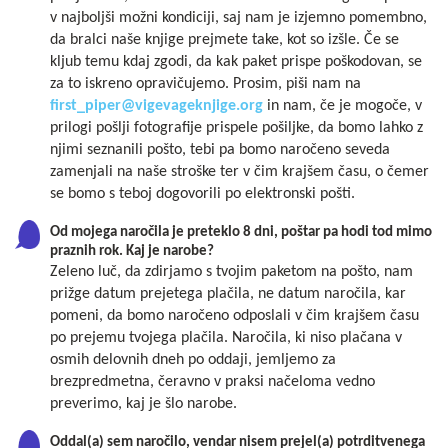
v najboljši možni kondiciji, saj nam je izjemno pomembno,
da bralci naše knjige prejmete take, kot so izšle. Če se
kljub temu kdaj zgodi, da kak paket prispe poškodovan, se
za to iskreno opravičujemo. Prosim, piši nam na
first_piper@vigevageknjige.org
in nam, če je mogoče, v
prilogi pošlji fotografije prispele pošiljke, da bomo lahko z
njimi seznanili pošto, tebi pa bomo naročeno seveda
zamenjali na naše stroške ter v čim krajšem času, o čemer
se bomo s teboj dogovorili po elektronski pošti.
Od mojega naročila je preteklo 8 dni, poštar pa hodi tod mimo
praznih rok. Kaj je narobe?
Zeleno luč, da zdirjamo s tvojim paketom na pošto, nam
prižge datum prejetega plačila, ne datum naročila, kar
pomeni, da bomo naročeno odposlali v čim krajšem času
po prejemu tvojega plačila. Naročila, ki niso plačana v
osmih delovnih dneh po oddaji, jemljemo za
brezpredmetna, čeravno v praksi načeloma vedno
preverimo, kaj je šlo narobe.
Oddal(a) sem naročilo, vendar nisem prejel(a) potrditvenega