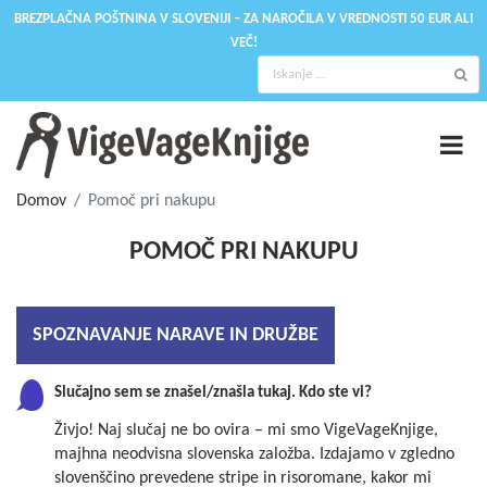
BREZPLAČNA POŠTNINA V SLOVENIJI – ZA NAROČILA V VREDNOSTI 50 EUR ALI
VEČ!
Domov
Pomoč pri nakupu
POMOČ PRI NAKUPU
SPOZNAVANJE NARAVE IN DRUŽBE
Slučajno sem se znašel/znašla tukaj. Kdo ste vi?
Živjo! Naj slučaj ne bo ovira – mi smo VigeVageKnjige,
majhna neodvisna slovenska založba. Izdajamo v zgledno
slovenščino prevedene stripe in risoromane, kakor mi