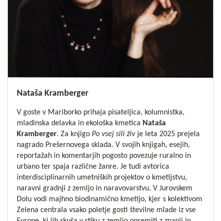
Nataša Kramberger
V goste v Mariborko prihaja pisateljica, kolumnistka,
mladinska delavka in ekološka kmetica
Nataša
Kramberger
. Za knjigo
Po vsej sili živ
je leta 2025 prejela
nagrado Prešernovega sklada. V svojih knjigah, esejih,
reportažah in komentarjih pogosto povezuje ruralno in
urbano ter spaja različne žanre. Je tudi avtorica
interdisciplinarnih umetniških projektov o kmetijstvu,
naravni gradnji z zemljo in naravovarstvu. V Jurovskem
Dolu vodi majhno biodinamično kmetijo, kjer s kolektivom
Zelena centrala vsako poletje gosti številne mlade iz vse
Evrope, ki jih skuša v stiku z zemljo opremiti z znanji in