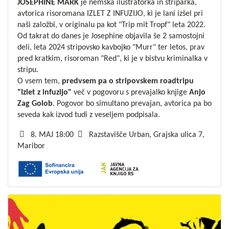
JOSEPHINE MARK
je nemška ilustratorka in striparka,
avtorica risoromana IZLET Z INFUZIJO, ki je lani izšel pri
naši založbi, v originalu pa kot "Trip mit Tropf" leta 2022.
Od takrat do danes je Josephine objavila še 2 samostojni
deli, leta 2024 stripovsko kavbojko "Murr" ter letos, prav
pred kratkim, risoroman "Red", ki je v bistvu kriminalka v
stripu.
O vsem tem,
predvsem pa o stripovskem roadtripu
"Izlet z infuzijo"
več v pogovoru s prevajalko knjige
Anjo
Zag Golob
. Pogovor bo simultano prevajan, avtorica pa bo
seveda kak izvod tudi z veseljem podpisala.
8. MAJ 18:00
Razstavišče Urban, Grajska ulica 7,
Maribor