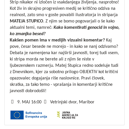
Strip nikakor ni izločen iz vsakdanjega življenja, nasprotno!
Kot živ in skrajno progresiven medij se kritično odziva na
realnost, zato smo v goste povabili ilustratorja in striparja
MATEJA
STUPICO
. Z njim se bomo pogovarjali o še kako
aktualni temi, namreč:
Kako komentirati genocid in vojno,
ko zmanjka besed?
Kakšen pomen ima v medijih vizualni komentar?
Kaj
pove, česar besede ne morejo - in kako se nanj odzivamo?
Debata je namenjena kar najširši javnosti, torej tudi vsem,
ki stripa morda ne berete ali z njim še niste v
ljubezenskem razmerju. Matej Stupica redno sodeluje tudi
z Dnevnikom, kjer za sobotno prilogo OBJEKTIV kot kritični
opazovalec dogajanja riše naslovnice. Pravi človek,
skratka, za tako temo - vprašanja in komentarji kritične
javnosti dobrodošli!
9. MAJ 16:00
Vetrinjski dvor, Maribor