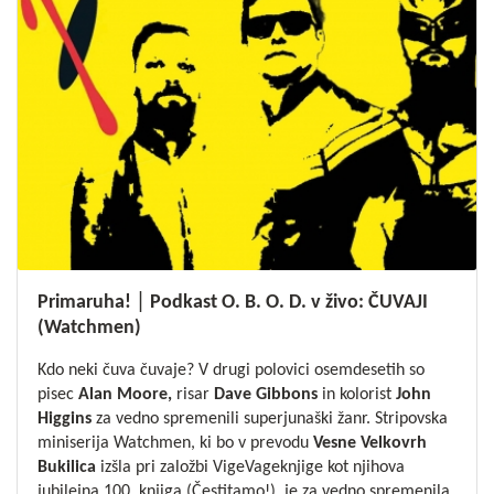
Primaruha! │ Podkast O. B. O. D. v živo: ČUVAJI
(Watchmen)
Kdo neki čuva čuvaje? V drugi polovici osemdesetih so
pisec
Alan Moore,
risar
Dave Gibbons
in kolorist
John
Higgins
za vedno spremenili superjunaški žanr. Stripovska
miniserija Watchmen, ki bo v prevodu
Vesne Velkovrh
Bukilica
izšla pri založbi VigeVageknjige kot njihova
jubilejna 100. knjiga (Čestitamo!), je za vedno spremenila