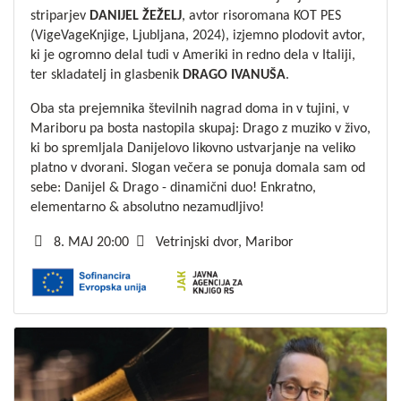
striparjev
DANIJEL
ŽEŽELJ
, avtor risoromana KOT PES
(VigeVageKnjige, Ljubljana, 2024), izjemno plodovit avtor,
ki je ogromno delal tudi v Ameriki in redno dela v Italiji,
ter skladatelj in glasbenik
DRAGO
IVANUŠA
.
Oba sta prejemnika številnih nagrad doma in v tujini, v
Mariboru pa bosta nastopila skupaj: Drago z muziko v živo,
ki bo spremljala Danijelovo likovno ustvarjanje na veliko
platno v dvorani. Slogan večera se ponuja domala sam od
sebe: Danijel & Drago - dinamični duo! Enkratno,
elementarno & absolutno nezamudljivo!
8. MAJ 20:00
Vetrinjski dvor, Maribor