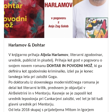
Harlamov & Dohtar
V knjigarno prihaja
Aljoša Harlamov
, literarni zgodovinar,
urednik, publicist in pisatelj. Prihaja kot gost v pogovoru o
svojem novem romanu
DOHTAR IN POVODNI MOŽ
, ki ga
definira kot zgodovinsko kriminalko, izšel pa je konec
lanskega leta pri založbi Goga.
Po doktoratu iz slovenskega modernističnega romana je
delal kot literarni kritik, predvsem je objavljal v
AirBeletrini in v Mentorju. Kasneje se je zaposlil kot
urednik leposlovja pri Cankarjevi založbi, več let je bil tudi
glavni urednik pri Mentorju.
Od leta 2018 skupaj s prijateljema Mitom in Igorjem