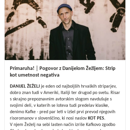
Primaruha! │ Pogovor z Danijelom Žežljem: Strip
kot umetnost negativa
DANIJEL ŽEŽELJ
je eden od najboljših hrvaških striparjev,
dobro znan tudi v Ameriki, Italiji ter drugod po svetu. Risar
s skrajno prepoznavnim avtorskim slogom navdušuje s
svojimi deli, v katerih se loteva tudi predelav klasike,
denimo Kafke - pred par leti v izšel prvi prevod njegovih
risoromanov v slovenščino, ki nosi naslov
KOT PES
.
V njem Žeželj na sebi lasten način izriše Kafkovo zgodbo