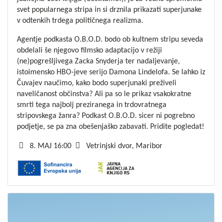
svet popularnega stripa in si drznila prikazati superjunake
v odtenkih trdega političnega realizma.
Agentje podkasta O.B.O.D. bodo ob kultnem stripu seveda
obdelali še njegovo filmsko adaptacijo v režiji
(ne)pogrešljivega Zacka Snyderja ter nadaljevanje,
istoimensko HBO-jeve serijo Damona Lindelofa. Se lahko iz
Čuvajev naučimo, kako bodo superjunaki preživeli
naveličanost občinstva? Ali pa so le prikaz vsakokratne
smrti tega najbolj preziranega in trdovratnega
stripovskega žanra? Podkast O.B.O.D. sicer ni pogrebno
podjetje, se pa zna obešenjaško zabavati. Pridite pogledat!
8. MAJ 16:00
Vetrinjski dvor, Maribor