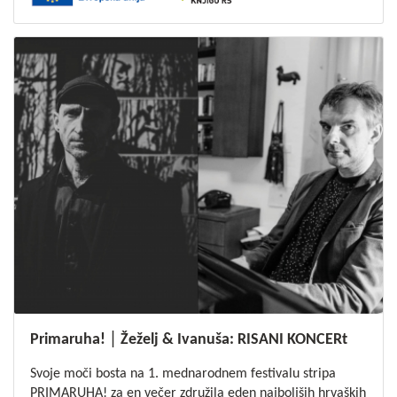
Primaruha! │ Žeželj & Ivanuša: RISANI KONCERt
Svoje moči bosta na 1. mednarodnem festivalu stripa
PRIMARUHA! za en večer združila eden najboljših hrvaških