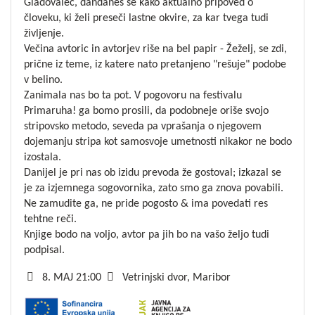
Gladovalec, dandanes še kako aktualno pripoved o
človeku, ki želi preseči lastne okvire, za kar tvega tudi
življenje.
Večina avtoric in avtorjev riše na bel papir - Žeželj, se zdi,
prične iz teme, iz katere nato pretanjeno "rešuje" podobe
v belino.
Zanimala nas bo ta pot. V pogovoru na festivalu
Primaruha! ga bomo prosili, da podobneje oriše svojo
stripovsko metodo, seveda pa vprašanja o njegovem
dojemanju stripa kot samosvoje umetnosti nikakor ne bodo
izostala.
Danijel je pri nas ob izidu prevoda že gostoval; izkazal se
je za izjemnega sogovornika, zato smo ga znova povabili.
Ne zamudite ga, ne pride pogosto & ima povedati res
tehtne reči.
Knjige bodo na voljo, avtor pa jih bo na vašo željo tudi
podpisal.
8. MAJ 21:00
Vetrinjski dvor, Maribor