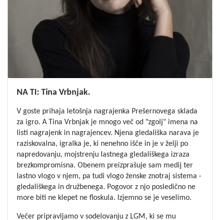
NA TI: Tina Vrbnjak.
V goste prihaja letošnja nagrajenka Prešernovega sklada
za igro. A Tina Vrbnjak je mnogo več od "zgolj" imena na
listi nagrajenk in nagrajencev. Njena gledališka narava je
raziskovalna, igralka je, ki nenehno išče in je v želji po
napredovanju, mojstrenju lastnega gledališkega izraza
brezkompromisna. Obenem preizprašuje sam medij ter
lastno vlogo v njem, pa tudi vlogo ženske znotraj sistema -
gledališkega in družbenega. Pogovor z njo posledično ne
more biti ne klepet ne floskula. Izjemno se je veselimo.
Večer pripravljamo v sodelovanju z LGM, ki se mu