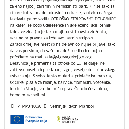
IZLET Z INFUZIJO
(VigeVageKnjige, Ljubljana, 2025). Gre
za eno najbolj zanimivih nemških stripark, ki riše tako za
otroke kot za mlade odrasle in odrasle, v okviru našega
festivala pa bo vodila OTROŠKO STRIPOVSKO DELAVNICO,
na kateri se bodo udeleženke in udeleženci učili tehnik
izdelave zina (to je taka majhna stripovska zloženka,
skrajno pripravna za izdelavo lastnih stripov).
Zaradi omejitve mest so na delavnico nujne prijave, tako
da vas prosimo, da vašo mladež predhodno nujno
pofočkate na mail zala@vigevageknjige.org.
Delavnica je primerna za otroke od 10 let dalje, ne
zahteva posebnih predznanj, zgolj veselje do stripovskega
ustvarjanja. S seboj lahko mularija privleče kaj papirja,
skicirke, pisala za risanje, barvice, flomastri, voščenke,
lepilo in škarje, vse bo prišlo prav. Če kdo česa nima,
bomo priskrbeli mi.
9. MAJ 10:30
Vetrinjski dvor, Maribor