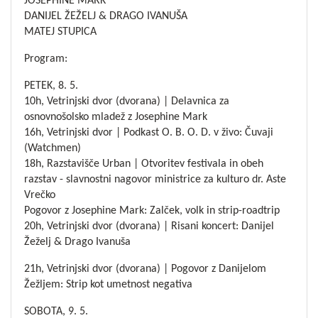
JOSEPHINE MARK
DANIJEL ŽEŽELJ & DRAGO IVANUŠA
MATEJ STUPICA
Program:
PETEK, 8. 5.
10h, Vetrinjski dvor (dvorana) | Delavnica za
osnovnošolsko mladež z Josephine Mark
16h, Vetrinjski dvor | Podkast O. B. O. D. v živo: Čuvaji
(Watchmen)
18h, Razstavišče Urban | Otvoritev festivala in obeh
razstav - slavnostni nagovor ministrice za kulturo dr. Aste
Vrečko
Pogovor z Josephine Mark: Zalček, volk in strip-roadtrip
20h, Vetrinjski dvor (dvorana) | Risani koncert: Danijel
Žeželj & Drago Ivanuša
21h, Vetrinjski dvor (dvorana) | Pogovor z Danijelom
Žežljem: Strip kot umetnost negativa
SOBOTA, 9. 5.