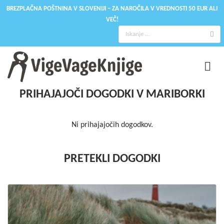
BREZPLAČNA POŠTNINA V SLOVENIJI – ZA NAROČILA V VREDNOSTI 50 EUR ALI
VEČ!
PRIHAJAJOČI DOGODKI V MARIBORKI
Ni prihajajočih dogodkov.
PRETEKLI DOGODKI