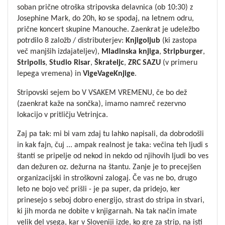
soban prične otroška stripovska delavnica (ob 10:30) z
Josephine Mark, do 20h, ko se spodaj, na letnem odru,
prične koncert skupine Manouche.
Zaenkrat je udeležbo
potrdilo 8 založb / distributerjev:
Knjigoljub
(ki zastopa
več manjših izdajateljev),
Mladinska
knjiga
,
Stripburger
,
Stripolis
,
Studio
Risar
,
Škrateljc
,
ZRC
SAZU
(v primeru
lepega vremena) in
VigeVageKnjige
.
Stripovski sejem bo V VSAKEM VREMENU, če bo dež
(zaenkrat kaže na sončka), imamo namreč rezervno
lokacijo v pritličju Vetrinjca.
Zaj pa tak: mi bi vam zdaj tu lahko napisali, da dobrodošli
in kak fajn, čuj ... ampak realnost je taka: večina teh ljudi s
štanti se pripelje od nekod in nekdo od njihovih ljudi bo ves
dan dežuren oz. dežurna na štantu. Zanje je to precejšen
organizacijski in stroškovni zalogaj. Če vas ne bo, drugo
leto ne bojo več prišli - je pa super, da pridejo, ker
prinesejo s seboj dobro energijo, strast do stripa in stvari,
ki jih morda ne dobite v knjigarnah. Na tak način imate
velik del vsega, kar v Sloveniji izde, ko gre za strip, na isti