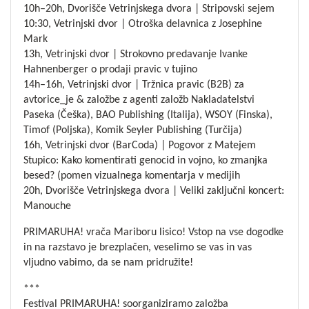
10h–20h, Dvorišče Vetrinjskega dvora | Stripovski sejem
10:30, Vetrinjski dvor | Otroška delavnica z Josephine
Mark
13h, Vetrinjski dvor | Strokovno predavanje Ivanke
Hahnenberger o prodaji pravic v tujino
14h–16h, Vetrinjski dvor | Tržnica pravic (B2B) za
avtorice_je & založbe z agenti založb Nakladatelstvi
Paseka (Češka), BAO Publishing (Italija), WSOY (Finska),
Timof (Poljska), Komik Seyler Publishing (Turčija)
16h, Vetrinjski dvor (BarCoda) | Pogovor z Matejem
Stupico: Kako komentirati genocid in vojno, ko zmanjka
besed? (pomen vizualnega komentarja v medijih
20h, Dvorišče Vetrinjskega dvora | Veliki zaključni koncert:
Manouche
PRIMARUHA! vrača Mariboru lisico! Vstop na vse dogodke
in na razstavo je brezplačen, veselimo se vas in vas
vljudno vabimo, da se nam pridružite!
***
Festival PRIMARUHA! soorganiziramo založba