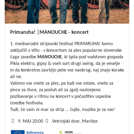
Primaruha! │MANOUCHE - koncert
1. mednarodni stripovski festival PRIMARUHA! bomo
zaključili v stilu - s koncertom za ples popularne slovenske
čaga zasedbe
MANOUCHE
, ki špila pod vodstvom gospoda
Pikla elektro, gipsy & vseh sort drugi swing, da je veselje
in da konkretno zasrbijo pete vse naokrog, naj znajo korake
ali ne.
Vabimo vse vnete za ples, pa tudi vse ostale, vnete za
pivce za živce, za posluh ali za zgolj naslonjeno
pozibavanje v ritmu na koncert v počastitev uspešne
izvedbe festivala.
Tudi, če vam ni mar za strip ... čujte, muzika je za vse!
9. MAJ 20:00
Vetrinjski dvor, Maribor