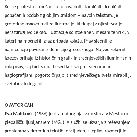
Kot je groteska – mešanica nenavadnih, komičnih, ironičnih,
popačenih podob z globljim smislom – navdih tekstom, je
groteskno osnova tudi za ilustracije, ki skupaj z njimi tvorijo
nerazdružljivo celoto. Ilustracije so izdelane v mešani tehniki, v
kateri najmočnejši izraz pripada kolažu. Prav slednji je
najmočneje povezan z definicijo grotesknega. Največ kolažnih
izrezov prihaja iz historičnih grafik in srednjeveških iluminiranih
rokopisov, saj tudi sama besedila s svojimi seznami in
hagiografijami pogosto črpajo iz srednjeveškega sveta mirabilij,
svetnikov in legend.
O AVTORICAH
Eva Mahkovic
(1986) je dramaturginja, zaposlena v Mestnem
gledališču ljubljanskem (MGL). V službi se ukvarja z reševanjem
problemov v dramskih tekstih in v ljudeh, z logiko, razmerji in