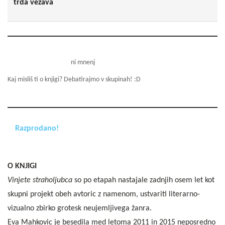
trda vezava
ni mnenj
Kaj misliš ti o knjigi? Debatirajmo v skupinah! :D
Razprodano!
O KNJIGI
Vinjete straholjubca
so po etapah nastajale zadnjih osem let kot
skupni projekt obeh avtoric z namenom, ustvariti literarno-
vizualno zbirko grotesk neujemljivega žanra.
Eva Mahkovic je besedila med letoma 2011 in 2015 neposredno