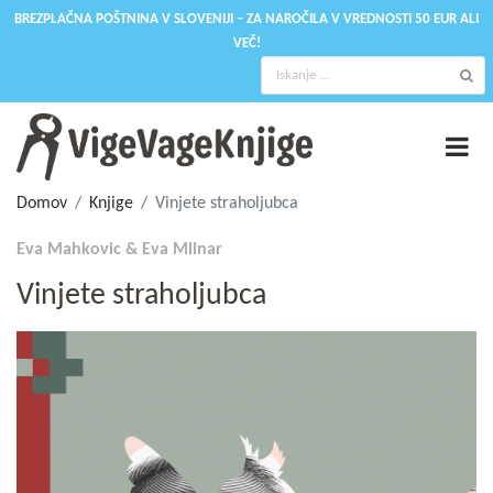
BREZPLAČNA POŠTNINA V SLOVENIJI – ZA NAROČILA V VREDNOSTI 50 EUR ALI
VEČ!
Domov
Knjige
Vinjete straholjubca
Eva Mahkovic & Eva Mlinar
Vinjete straholjubca