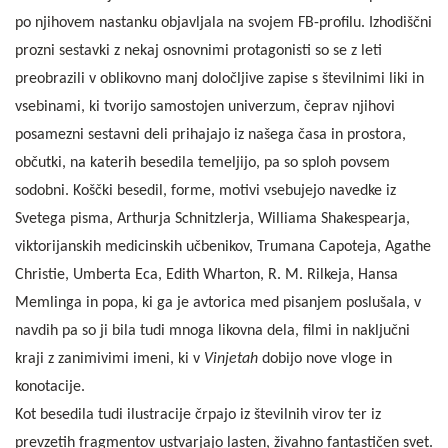
po njihovem nastanku objavljala na svojem FB-profilu. Izhodiščni
prozni sestavki z nekaj osnovnimi protagonisti so se z leti
preobrazili v oblikovno manj določljive zapise s številnimi liki in
vsebinami, ki tvorijo samostojen univerzum, čeprav njihovi
posamezni sestavni deli prihajajo iz našega časa in prostora,
občutki, na katerih besedila temeljijo, pa so sploh povsem
sodobni. Koščki besedil, forme, motivi vsebujejo navedke iz
Svetega pisma, Arthurja Schnitzlerja, Williama Shakespearja,
viktorijanskih medicinskih učbenikov, Trumana Capoteja, Agathe
Christie, Umberta Eca, Edith Wharton, R. M. Rilkeja, Hansa
Memlinga in popa, ki ga je avtorica med pisanjem poslušala, v
navdih pa so ji bila tudi mnoga likovna dela, filmi in naključni
kraji z zanimivimi imeni, ki v
Vinjetah
dobijo nove vloge in
konotacije.
Kot besedila tudi ilustracije črpajo iz številnih virov ter iz
prevzetih fragmentov ustvarjajo lasten, živahno fantastičen svet.