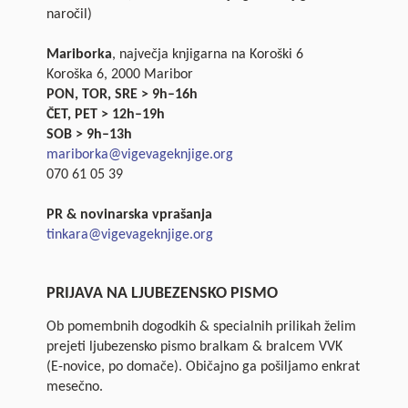
naročil)
Mariborka
, največja knjigarna na Koroški 6
Koroška 6, 2000 Maribor
PON, TOR, SRE > 9h–16h
ČET, PET > 12h–19h
SOB > 9h–13h
mariborka@vigevageknjige.org
070 61 05 39
PR & novinarska vprašanja
tinkara@vigevageknjige.org
PRIJAVA NA LJUBEZENSKO PISMO
Ob pomembnih dogodkih & specialnih prilikah želim
prejeti ljubezensko pismo bralkam & bralcem VVK
(E-novice, po domače). Običajno ga pošiljamo enkrat
mesečno.