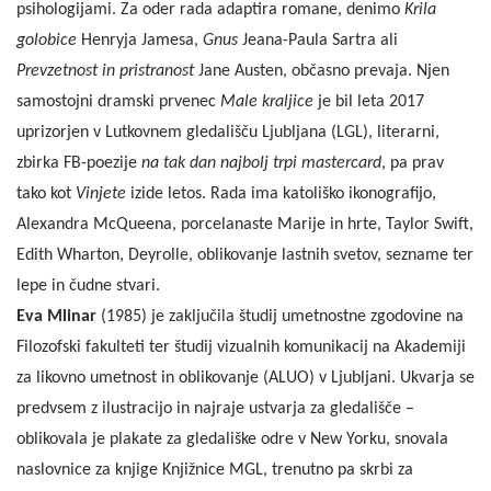
psihologijami. Za oder rada adaptira romane, denimo
Krila
golobice
Henryja Jamesa,
Gnus
Jeana-Paula Sartra ali
Prevzetnost in pristranost
Jane Austen, občasno prevaja. Njen
samostojni dramski prvenec
Male kraljice
je bil leta 2017
uprizorjen v Lutkovnem gledališču Ljubljana (LGL), literarni,
zbirka FB-poezije
na tak dan najbolj trpi mastercard
, pa prav
tako kot
Vinjete
izide letos. Rada ima katoliško ikonografijo,
Alexandra McQueena, porcelanaste Marije in hrte, Taylor Swift,
Edith Wharton, Deyrolle, oblikovanje lastnih svetov, sezname ter
lepe in čudne stvari.
Eva Mlinar
(1985) je zaključila študij umetnostne zgodovine na
Filozofski fakulteti ter študij vizualnih komunikacij na Akademiji
za likovno umetnost in oblikovanje (ALUO) v Ljubljani. Ukvarja se
predvsem z ilustracijo in najraje ustvarja za gledališče –
oblikovala je plakate za gledališke odre v New Yorku, snovala
naslovnice za knjige Knjižnice MGL, trenutno pa skrbi za