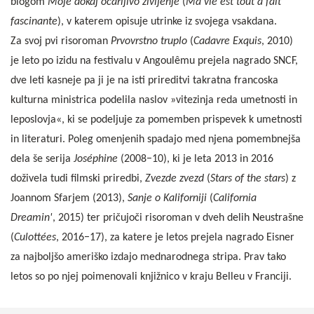
blogom
Moje dokaj očarljivo življenje
(
Ma vie est tout à fait
fascinante
), v katerem opisuje utrinke iz svojega vsakdana.
Za svoj pvi risoroman
Prvovrstno truplo
(
Cadavre Exquis
, 2010)
je leto po izidu na festivalu v Angoulêmu prejela nagrado SNCF,
dve leti kasneje pa ji je na isti prireditvi takratna francoska
kulturna ministrica podelila naslov »vitezinja reda umetnosti in
leposlovja«, ki se podeljuje za pomemben prispevek k umetnosti
in literaturi. Poleg omenjenih spadajo med njena pomembnejša
dela še serija
Joséphine
(2008−10), ki je leta 2013 in 2016
doživela tudi filmski priredbi,
Zvezde zvezd
(
Stars of the stars
) z
Joannom Sfarjem (2013),
Sanje o Kaliforniji
(
California
Dreamin'
, 2015) ter pričujoči risoroman v dveh delih Neustrašne
(
Culottées
, 2016−17), za katere je letos prejela nagrado Eisner
za najboljšo ameriško izdajo mednarodnega stripa. Prav tako
letos so po njej poimenovali knjižnico v kraju Belleu v Franciji.