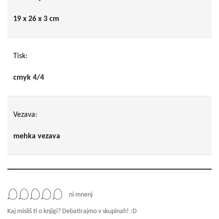
19 x 26 x 3 cm
Tisk:
cmyk 4/4
Vezava:
mehka vezava
ni mnenj
Kaj misliš ti o knjigi? Debatirajmo v skupinah! :D