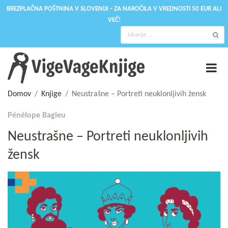
BREZPLAČNA POŠTNINA V SLOVENIJI – ZA NAROČILA V VREDNOSTI 50 EUR ALI
VEČ!
Domov
Knjige
Neustrašne – Portreti neuklonljivih žensk
Pénélope Bagieu
Neustrašne – Portreti neuklonljivih
žensk