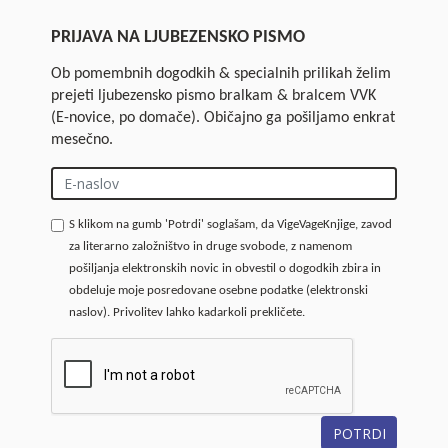
PRIJAVA NA LJUBEZENSKO PISMO
Ob pomembnih dogodkih & specialnih prilikah želim
prejeti ljubezensko pismo bralkam & bralcem VVK
(E-novice, po domače). Običajno ga pošiljamo enkrat
mesečno.
S klikom na gumb 'Potrdi' soglašam, da VigeVageKnjige, zavod
za literarno založništvo in druge svobode, z namenom
pošiljanja elektronskih novic in obvestil o dogodkih zbira in
obdeluje moje posredovane osebne podatke (elektronski
naslov). Privolitev lahko kadarkoli prekličete.
POTRDI