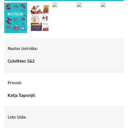
Naslov izvirnika:
Culottées 1&2
Prevod:
Katja Šaponjić
Leto izida: