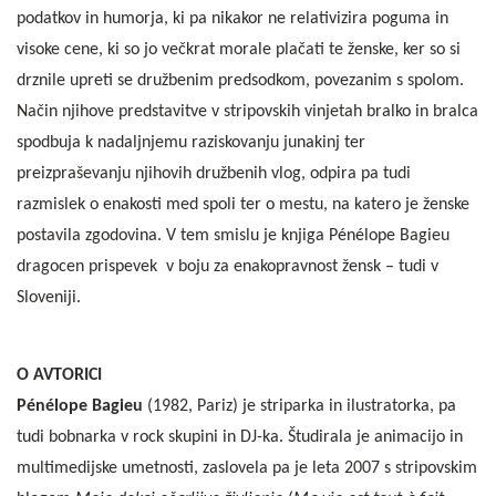
podatkov in humorja, ki pa nikakor ne relativizira poguma in
visoke cene, ki so jo večkrat morale plačati te ženske, ker so si
drznile upreti se družbenim predsodkom, povezanim s spolom.
Način njihove predstavitve v stripovskih vinjetah bralko in bralca
spodbuja k nadaljnjemu raziskovanju junakinj ter
preizpraševanju njihovih družbenih vlog, odpira pa tudi
razmislek o enakosti med spoli ter o mestu, na katero je ženske
postavila zgodovina. V tem smislu je knjiga Pénélope Bagieu
dragocen prispevek v boju za enakopravnost žensk – tudi v
Sloveniji.
O AVTORICI
Pénélope Bagieu
(1982, Pariz) je striparka in ilustratorka, pa
tudi bobnarka v rock skupini in DJ-ka. Študirala je animacijo in
multimedijske umetnosti, zaslovela pa je leta 2007 s stripovskim