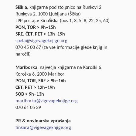
Šiškla
, knjigarna pod stolpnico na Runkovi 2
Runkova 2, 1000 Ljubljana (Šiška)
LPP postaja: KinoŠiška (bus 1, 3, 5, 8, 22, 25, 60)
PON, TOR > 9h–15h
SRE, ČET, PET > 13h–19h
spela@vigevageknjige.org
070 45 00 67 (za vse informacije glede knjig in
naročil)
Mariborka
, največja knjigarna na Koroški 6
Koroška 6, 2000 Maribor
PON, TOR, SRE > 9h–16h
ČET, PET > 12h–19h
SOB > 9h–13h
mariborka@vigevageknjige.org
070 61 05 39
PR & novinarska vprašanja
tinkara@vigevageknjige.org