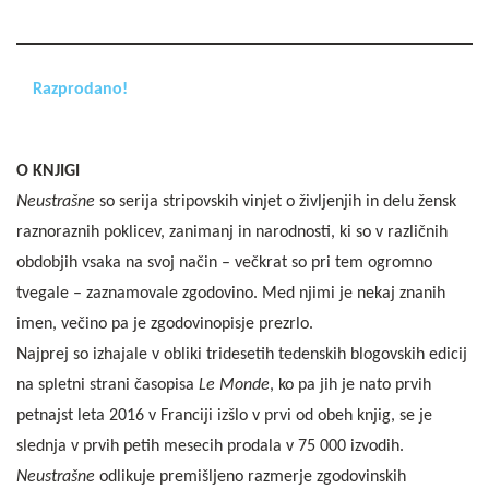
Razprodano!
O KNJIGI
Neustrašne
so serija stripovskih vinjet o življenjih in delu žensk
raznoraznih poklicev, zanimanj in narodnosti, ki so v različnih
obdobjih vsaka na svoj način – večkrat so pri tem ogromno
tvegale – zaznamovale zgodovino. Med njimi je nekaj znanih
imen, večino pa je zgodovinopisje prezrlo.
Najprej so izhajale v obliki tridesetih tedenskih blogovskih edicij
na spletni strani časopisa
Le Monde
, ko pa jih je nato prvih
petnajst leta 2016 v Franciji izšlo v prvi od obeh knjig, se je
slednja v prvih petih mesecih prodala v 75 000 izvodih.
Neustrašne
odlikuje premišljeno razmerje zgodovinskih