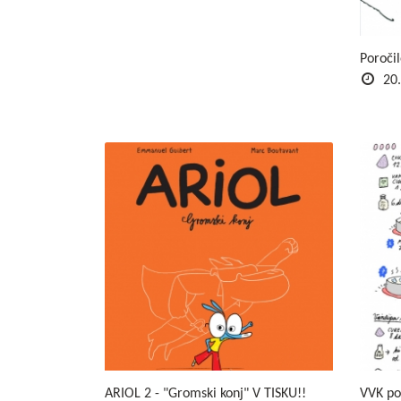
Poročil
20.
ARIOL 2 - "Gromski konj" V TISKU!!
VVK po