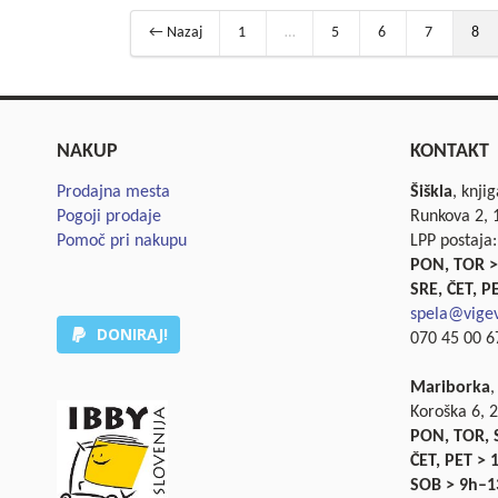
← Nazaj
1
…
5
6
7
8
NAKUP
KONTAKT
Prodajna mesta
Šiškla
, knji
Pogoji prodaje
Runkova 2, 1
Pomoč pri nakupu
LPP postaja:
PON, TOR >
SRE, ČET, P
spela@vigev
DONIRAJ!
070 45 00 67
Mariborka
,
Koroška 6, 
PON, TOR, 
ČET, PET >
SOB > 9h–1