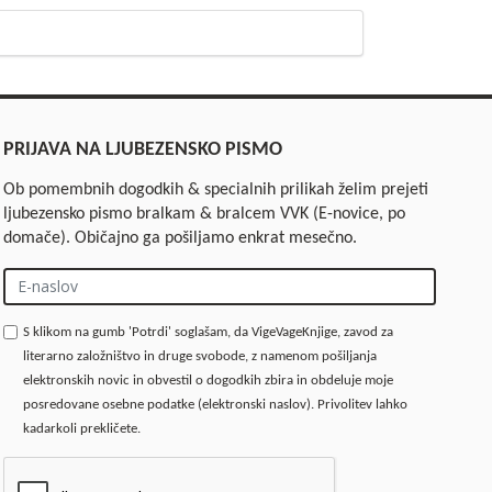
PRIJAVA NA LJUBEZENSKO PISMO
Ob pomembnih dogodkih & specialnih prilikah želim prejeti
ljubezensko pismo bralkam & bralcem VVK (E-novice, po
domače). Običajno ga pošiljamo enkrat mesečno.
S klikom na gumb 'Potrdi' soglašam, da VigeVageKnjige, zavod za
literarno založništvo in druge svobode, z namenom pošiljanja
elektronskih novic in obvestil o dogodkih zbira in obdeluje moje
posredovane osebne podatke (elektronski naslov). Privolitev lahko
kadarkoli prekličete.