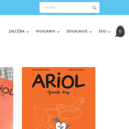
ZALOŽBA
KNJIGARNI
DOGAJANJE
ENG
0