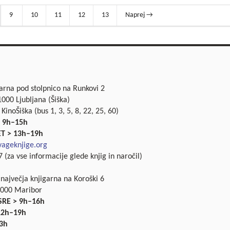
9
10
11
12
13
Naprej →
garna pod stolpnico na Runkovi 2
000 Ljubljana (Šiška)
 KinoŠiška (bus 1, 3, 5, 8, 22, 25, 60)
 9h–15h
ET > 13h–19h
ageknjige.org
 (za vse informacije glede knjig in naročil)
 največja knjigarna na Koroški 6
2000 Maribor
SRE > 9h–16h
 12h–19h
3h