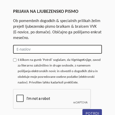
PRIJAVA NA LJUBEZENSKO PISMO
Ob pomembnih dogodkih & specialnih prilikah želim
prejeti ljubezensko pismo bralkam & bralcem VVK
(E-novice, po domače). Običajno ga pošiljamo enkrat
mesečno.
S klikom na gumb 'Potrdi' soglašam, da VigeVageKnjige, zavod
za literarno založništvo in druge svobode, z namenom
pošiljanja elektronskih novic in obvestil o dogodkih zbira in
obdeluje moje posredovane osebne podatke (elektronski
naslov). Privolitev lahko kadarkoli prekličete.
POTRDI