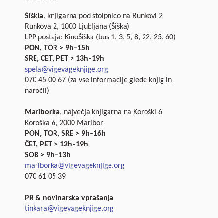
Šiškla
, knjigarna pod stolpnico na Runkovi 2
Runkova 2, 1000 Ljubljana (Šiška)
LPP postaja: KinoŠiška (bus 1, 3, 5, 8, 22, 25, 60)
PON, TOR > 9h–15h
SRE, ČET, PET > 13h–19h
spela@vigevageknjige.org
070 45 00 67 (za vse informacije glede knjig in
naročil)
Mariborka
, največja knjigarna na Koroški 6
Koroška 6, 2000 Maribor
PON, TOR, SRE > 9h–16h
ČET, PET > 12h–19h
SOB > 9h–13h
mariborka@vigevageknjige.org
070 61 05 39
PR & novinarska vprašanja
tinkara@vigevageknjige.org