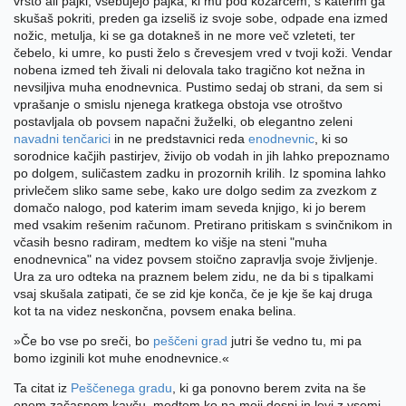
vrsto ali pajki, vsebujejo pajka, ki mu pod kozarcem, s katerim ga
skušaš pokriti, preden ga izseliš iz svoje sobe, odpade ena izmed
nožic, metulja, ki se ga dotakneš in ne more več vzleteti, ter
čebelo, ki umre, ko pusti želo s črevesjem vred v tvoji koži. Vendar
nobena izmed teh živali ni delovala tako tragično kot nežna in
nevsiljiva muha enodnevnica. Pustimo sedaj ob strani, da sem si
vprašanje o smislu njenega kratkega obstoja vse otroštvo
postavljala ob povsem napačni žuželki, ob elegantno zeleni
navadni tenčarici
in ne predstavnici reda
enodnevnic
, ki so
sorodnice kačjih pastirjev, živijo ob vodah in jih lahko prepoznamo
po dolgem, suličastem zadku in prozornih krilih. Iz spomina lahko
privlečem sliko same sebe, kako ure dolgo sedim za zvezkom z
domačo nalogo, pod katerim imam seveda knjigo, ki jo berem
med vsakim rešenim računom. Pretirano pritiskam s svinčnikom in
včasih besno radiram, medtem ko višje na steni "muha
enodnevnica" na videz povsem stoično zapravlja svoje življenje.
Ura za uro odteka na praznem belem zidu, ne da bi s tipalkami
vsaj skušala zatipati, če se zid kje konča, če je kje še kaj druga
kot ta na videz neskončna, povsem enaka belina.
»Če bo vse po sreči, bo
peščeni grad
jutri še vedno tu, mi pa
bomo izginili kot muhe enodnevnice.«
Ta citat iz
Peščenega gradu
, ki ga ponovno berem zvita na še
enem začasnem kavču, medtem ko na moji desni in levi z vsemi