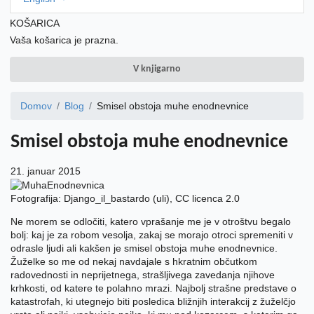
KOŠARICA
Vaša košarica je prazna.
V knjigarno
Domov
Blog
Smisel obstoja muhe enodnevnice
Smisel obstoja muhe enodnevnice
21. januar 2015
Fotografija: Django_il_bastardo (uli), CC licenca 2.0
Ne morem se odločiti, katero vprašanje me je v otroštvu begalo
bolj: kaj je za robom vesolja, zakaj se morajo otroci spremeniti v
odrasle ljudi ali kakšen je smisel obstoja muhe enodnevnice.
Žuželke so me od nekaj navdajale s hkratnim občutkom
radovednosti in neprijetnega, strašljivega zavedanja njihove
krhkosti, od katere te polahno mrazi. Najbolj strašne predstave o
katastrofah, ki utegnejo biti posledica bližnjih interakcij z žuželčjo