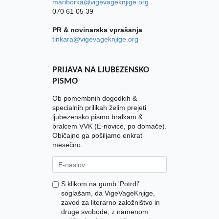
mariborka@vigevageknjige.org
070 61 05 39
PR & novinarska vprašanja
tinkara@vigevageknjige.org
PRIJAVA NA LJUBEZENSKO
PISMO
Ob pomembnih dogodkih &
specialnih prilikah želim prejeti
ljubezensko pismo bralkam &
bralcem VVK (E-novice, po domače).
Običajno ga pošiljamo enkrat
mesečno.
S klikom na gumb 'Potrdi'
soglašam, da VigeVageKnjige,
zavod za literarno založništvo in
druge svobode, z namenom