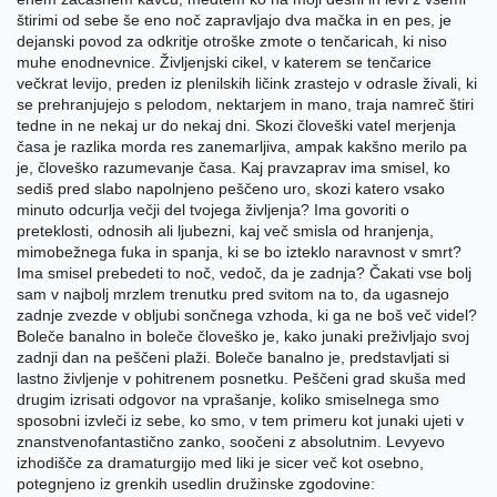
štirimi od sebe še eno noč zapravljajo dva mačka in en pes, je
dejanski povod za odkritje otroške zmote o tenčaricah, ki niso
muhe enodnevnice. Življenjski cikel, v katerem se tenčarice
večkrat levijo, preden iz plenilskih ličink zrastejo v odrasle živali, ki
se prehranjujejo s pelodom, nektarjem in mano, traja namreč štiri
tedne in ne nekaj ur do nekaj dni. Skozi človeški vatel merjenja
časa je razlika morda res zanemarljiva, ampak kakšno merilo pa
je, človeško razumevanje časa. Kaj pravzaprav ima smisel, ko
sediš pred slabo napolnjeno peščeno uro, skozi katero vsako
minuto odcurlja večji del tvojega življenja? Ima govoriti o
preteklosti, odnosih ali ljubezni, kaj več smisla od hranjenja,
mimobežnega fuka in spanja, ki se bo izteklo naravnost v smrt?
Ima smisel prebedeti to noč, vedoč, da je zadnja? Čakati vse bolj
sam v najbolj mrzlem trenutku pred svitom na to, da ugasnejo
zadnje zvezde v obljubi sončnega vzhoda, ki ga ne boš več videl?
Boleče banalno in boleče človeško je, kako junaki preživljajo svoj
zadnji dan na peščeni plaži. Boleče banalno je, predstavljati si
lastno življenje v pohitrenem posnetku. Peščeni grad skuša med
drugim izrisati odgovor na vprašanje, koliko smiselnega smo
sposobni izvleči iz sebe, ko smo, v tem primeru kot junaki ujeti v
znanstvenofantastično zanko, soočeni z absolutnim. Levyevo
izhodišče za dramaturgijo med liki je sicer več kot osebno,
potegnjeno iz grenkih usedlin družinske zgodovine: