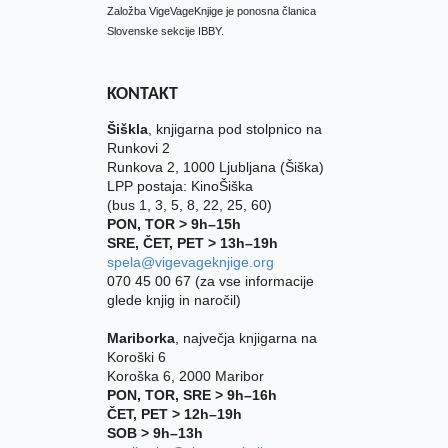
Založba VigeVageKnjige je ponosna članica
Slovenske sekcije IBBY.
KONTAKT
Šiškla
, knjigarna pod stolpnico na
Runkovi 2
Runkova 2, 1000 Ljubljana (Šiška)
LPP postaja: KinoŠiška
(bus 1, 3, 5, 8, 22, 25, 60)
PON, TOR > 9h–15h
SRE, ČET, PET > 13h–19h
spela@vigevageknjige.org
070 45 00 67 (za vse informacije
glede knjig in naročil)
Mariborka
, največja knjigarna na
Koroški 6
Koroška 6, 2000 Maribor
PON, TOR, SRE > 9h–16h
ČET, PET > 12h–19h
SOB > 9h–13h