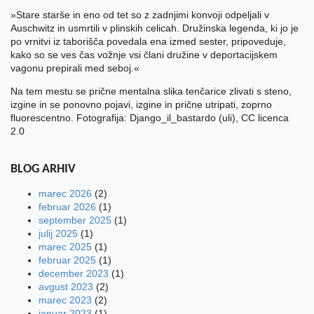
»Stare starše in eno od tet so z zadnjimi konvoji odpeljali v
Auschwitz in usmrtili v plinskih celicah. Družinska legenda, ki jo je
po vrnitvi iz taborišča povedala ena izmed sester, pripoveduje,
kako so se ves čas vožnje vsi člani družine v deportacijskem
vagonu prepirali med seboj.«
Na tem mestu se prične mentalna slika tenčarice zlivati s steno,
izgine in se ponovno pojavi, izgine in prične utripati, zoprno
fluorescentno. Fotografija: Django_il_bastardo (uli), CC licenca
2.0
BLOG
ARHIV
marec 2026
(2)
februar 2026
(1)
september 2025
(1)
julij 2025
(1)
marec 2025
(1)
februar 2025
(1)
december 2023
(1)
avgust 2023
(2)
marec 2023
(2)
januar 2023
(1)