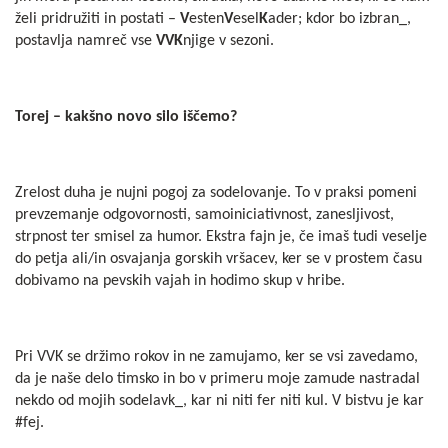
želi pridružiti in postati –
V
esten
V
esel
K
ader; kdor bo izbran_,
postavlja namreč vse
VVK
njige v sezoni.
Torej – kakšno novo silo iščemo?
Zrelost duha je nujni pogoj za sodelovanje. To v praksi pomeni
prevzemanje odgovornosti, samoiniciativnost, zanesljivost,
strpnost ter smisel za humor. Ekstra fajn je, če imaš tudi veselje
do petja ali/in osvajanja gorskih vršacev, ker se v prostem času
dobivamo na pevskih vajah in hodimo skup v hribe.
Pri VVK se držimo rokov in ne zamujamo, ker se vsi zavedamo,
da je naše delo timsko in bo v primeru moje zamude nastradal
nekdo od mojih sodelavk_, kar ni niti fer niti kul. V bistvu je kar
#fej.