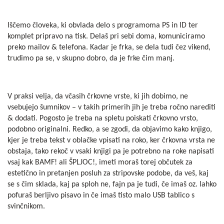
Iščemo človeka, ki obvlada delo s programoma PS in ID ter
komplet pripravo na tisk. Delaš pri sebi doma, komuniciramo
preko mailov & telefona. Kadar je frka, se dela tudi čez vikend,
trudimo pa se, v skupno dobro, da je frke čim manj.
V praksi velja, da včasih črkovne vrste, ki jih dobimo, ne
vsebujejo šumnikov – v takih primerih jih je treba ročno narediti
& dodati. Pogosto je treba na spletu poiskati črkovno vrsto,
podobno originalni. Redko, a se zgodi, da objavimo kako knjigo,
kjer je treba tekst v oblačke vpisati na roko, ker črkovna vrsta ne
obstaja, tako rekoč v vsaki knjigi pa je potrebno na roke napisati
vsaj kak BAMF! ali ŠPLJOC!, imeti moraš torej občutek za
estetično in pretanjen posluh za stripovske podobe, da veš, kaj
se s čim sklada, kaj pa sploh ne, fajn pa je tudi, če imaš oz. lahko
pofuraš berljivo pisavo in če imaš tisto malo USB tablico s
svinčnikom.