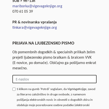
SOB > 9h–13h
mariborka@vigevageknjige.org
070 61 05 39
PR & novinarska vprašanja
tinkara@vigevageknjige.org
PRIJAVA NA LJUBEZENSKO PISMO
Ob pomembnih dogodkih & specialnih prilikah želim
prejeti ljubezensko pismo bralkam & bralcem VVK
(E-novice, po domače). Običajno ga pošiljamo enkrat
mesečno.
S klikom na gumb 'Potrdi' soglašam, da VigeVageKnjige, zavod
za literarno založništvo in druge svobode, z namenom
pošiljanja elektronskih novic in obvestil o dogodkih zbira in
obdeluje moje posredovane osebne podatke (elektronski