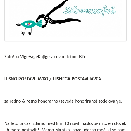
Založba VigeVageKnjige z novim letom išče
HIŠNO POSTAVLJAVKO / HIŠNEGA POSTAVLJAVCA
za redno & resno honorarno (seveda honorirano) sodelovanje.
Na leto ta čas izdamo med 8 in 10 novih naslovov in … en človek
jih mora postaviti! Iščemo, skratka, novo udarno moč, ki se nam