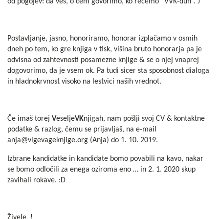
od pogojev: da veš, o čem govorimo, ko rečemo ”VVK-duh”. J
Postavljanje, jasno, honoriramo, honorar izplačamo v osmih
dneh po tem, ko gre knjiga v tisk, višina bruto honorarja pa je
odvisna od zahtevnosti posamezne knjige & se o njej vnaprej
dogovorimo, da je vsem ok. Pa tudi sicer sta sposobnost dialoga
in hladnokrvnost visoko na lestvici naših vrednot.
Če imaš torej
V
eselje
VK
njigah, nam pošlji svoj CV & kontaktne
podatke & razlog, čemu se prijavljaš, na e-mail
anja@vigevageknjige.org
(Anja) do 1. 10. 2019.
Izbrane kandidatke in kandidate bomo povabili na kavo, nakar
se bomo odločili za enega oziroma eno … in 2. 1. 2020 skup
zavihali rokave. :D
Živele_!