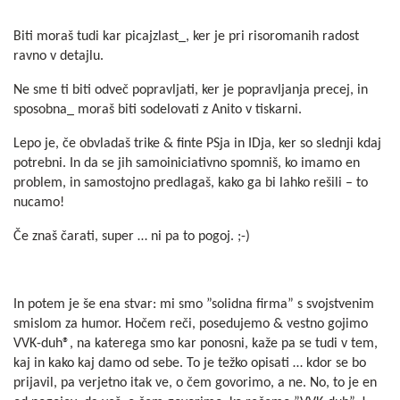
Biti moraš tudi kar picajzlast_, ker je pri risoromanih radost
ravno v detajlu.
Ne sme ti biti odveč popravljati, ker je popravljanja precej, in
sposobna_ moraš biti sodelovati z Anito v tiskarni.
Lepo je, če obvladaš trike & finte PSja in IDja, ker so slednji kdaj
potrebni. In da se jih samoiniciativno spomniš, ko imamo en
problem, in samostojno predlagaš, kako ga bi lahko rešili – to
nucamo!
Če znaš čarati, super … ni pa to pogoj. ;-)
In potem je še ena stvar: mi smo ”solidna firma” s svojstvenim
smislom za humor. Hočem reči, posedujemo & vestno gojimo
VVK-duh®, na katerega smo kar ponosni, kaže pa se tudi v tem,
kaj in kako kaj damo od sebe. To je težko opisati … kdor se bo
prijavil, pa verjetno itak ve, o čem govorimo, a ne. No, to je en