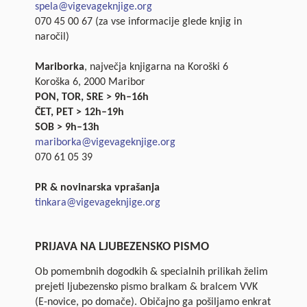
spela@vigevageknjige.org
070 45 00 67 (za vse informacije glede knjig in
naročil)
Mariborka
, največja knjigarna na Koroški 6
Koroška 6, 2000 Maribor
PON, TOR, SRE > 9h–16h
ČET, PET > 12h–19h
SOB > 9h–13h
mariborka@vigevageknjige.org
070 61 05 39
PR & novinarska vprašanja
tinkara@vigevageknjige.org
PRIJAVA NA LJUBEZENSKO PISMO
Ob pomembnih dogodkih & specialnih prilikah želim
prejeti ljubezensko pismo bralkam & bralcem VVK
(E-novice, po domače). Običajno ga pošiljamo enkrat